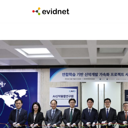
콘
텐
츠
로
건
너
뛰
기