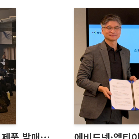
신제품 발매…
에비드넷·엠티이