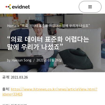
콘
텐
츠
Home
»
“의료 데이터 표준화 어렵다는 말에 우리가 나섰죠”
로
건
“의료 데이터 표준화 어렵다는
너
뛰
말에 우리가 나섰죠”
기
by
Haesun Song
2021년 03월 26일
공개: 2021.03.26
출처:
https://www.hitnews.co.kr/news/articleView.html?
idxno=33415