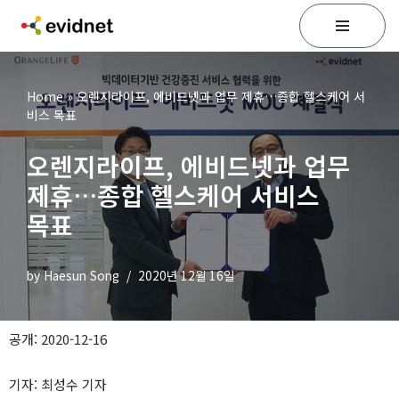
콘
텐
츠
Home
»
오렌지라이프, 에비드넷과 업무 제휴…종합 헬스케어 서
로
비스 목표
건
너
오렌지라이프, 에비드넷과 업무
뛰
기
제휴…종합 헬스케어 서비스
목표
by
Haesun Song
2020년 12월 16일
공개: 2020-12-16
기자: 최성수 기자