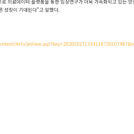
으로 의료데이터 플랫폼을 통한 임상연구가 더욱 가속화되고 있는 양
빠른 성장이 기대된다”고 말했다.
/Content/ArticleView.asp?key=202010271334116720107987&
6258)