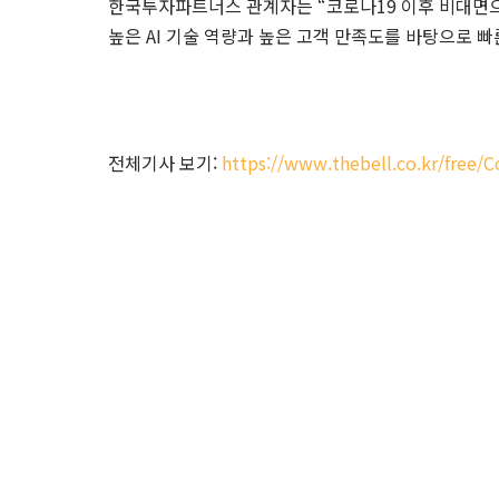
한국투자파트너스 관계자는 “코로나19 이후 비대면
높은 AI 기술 역량과 높은 고객 만족도를 바탕으로 
전체기사 보기:
https://www.thebell.co.kr/free
(주)에비드넷
서울특별시 강남구 강남대로 292 뱅뱅빌딩 3층 (우: 0
contact@evidnet.com
02-6091-5331