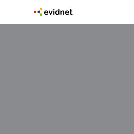
콘
텐
츠
로
건
너
뛰
기