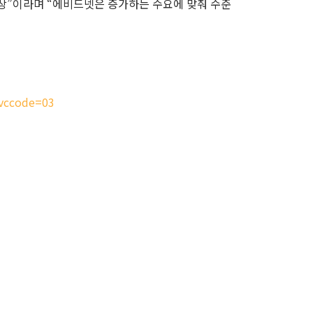
상”이라며 “에비드넷은 증가하는 수요에 맞춰 수준
svccode=03