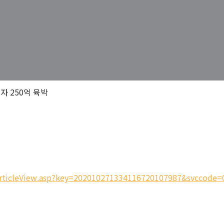
자 250억 육박
t/ArticleView.asp?key=202010271334116720107987&svccode=