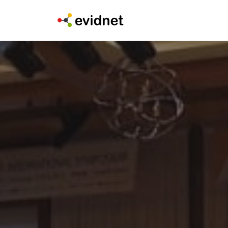
콘
텐
츠
로
건
너
뛰
기