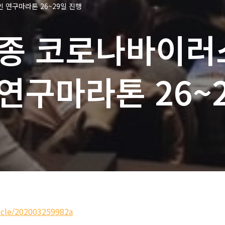
 연구마라톤 26~29일 진행
신종 코로나바이러
연구마라톤 26~
icle/202003259982a