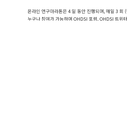
온라인 연구마라톤은 4 일 동안 진행되며, 매일 3 회
누구나 참여가 가능하며 OHDSI 포럼, OHDSI 트
전체기사 보기:
https://www.hankyung.com/econ
(주)에비드넷
서울특별시 강남구 강남대로 292 뱅뱅빌딩 3층 (우: 0
contact@evidnet.com